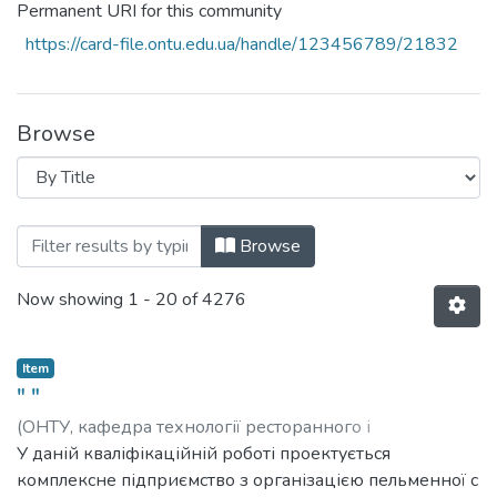
Permanent URI for this community
https://card-file.ontu.edu.ua/handle/123456789/21832
Browse
Browsing Кваліфікаційні роботи (Graduat
Browse
Now showing
1 - 20 of 4276
Item
" "
(
ОНТУ, кафедра технології ресторанного і
оздоровчого харчування,
У даній кваліфікаційній роботі проектується
2022
)
Островський, Олексій
Валентинович
комплексне підприємство з організацією пельменної с