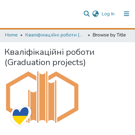
(current)
Log In
Publication information
Communities & Collections
Home
Кваліфікаційні роботи (Graduation projects)
Browse by Title
All of Repository
Кваліфікаційні роботи
(Graduation projects)