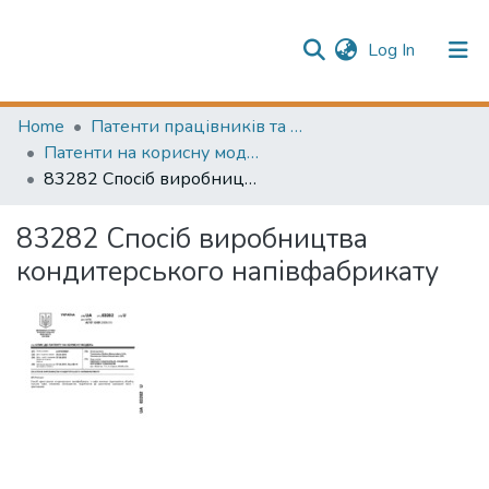
(current)
Log In
Publication information
Communities & Collections
Home
Патенти працівників та авторські свідоцтва на винахід (Employee patents and copyright certificates for inventions)
Патенти на корисну модель (Utility model patents)
All of Repository
83282 Спосіб виробництва кондитерського напівфабрикату
83282 Спосіб виробництва
кондитерського напівфабрикату