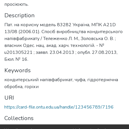
просіюють.
Description
Пат. на корисну модель 83282 Україна, МПК А21D
13/08 (2006.01). Спосіб виробництва кондитерського
напівфабрикату / Тележенко Л. М., Золовська О. В. ;
власник Одес. нац. акад. харч. технологій. - №
u201305221 ; заявл. 23.04.2013 ; опубл. 27.08.2013,
Бюл. № 16.
Keywords
кондитерський напівфабрикат
,
чуфа
,
гідротермічна
обробка
,
горіхи
URI
https://card-file.ontu.edu.ua/handle/123456789/7196
Collections
Патенти на корисну модель (Utility model patents)