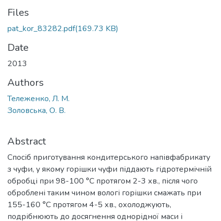
Files
pat_kor_83282.pdf
(169.73 KB)
Date
2013
Authors
Тележенко, Л. М.
Золовська, О. В.
Abstract
Спосіб приготування кондитерського напівфабрикату
з чуфи, у якому горішки чуфи піддають гідротермічній
обробці при 98-100 °C протягом 2-3 хв., після чого
оброблені таким чином вологі горішки смажать при
155-160 °C протягом 4-5 хв., охолоджують,
подрібнюють до досягнення однорідної маси і