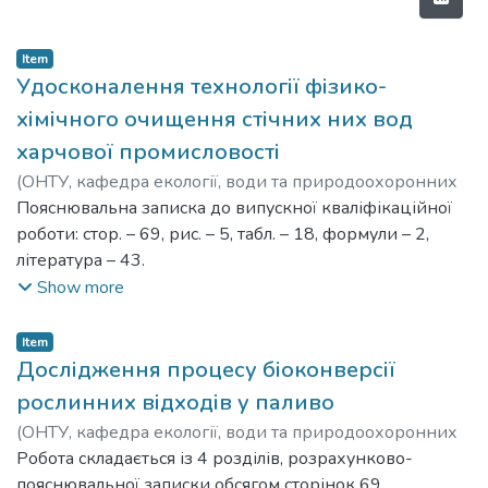
Item
Удосконалення технології фізико-
хімічного очищення стічних них вод
харчової промисловості
(
ОНТУ, кафедра екології, води та природоохоронних
технологій,
Пояснювальна записка до випускної кваліфікаційної
2024
)
Коровіна Анна
роботи: стор. – 69, рис. – 5, табл. – 18, формули – 2,
література – 43.
Тема: Удосконалення технології фізико-хімічного
Show more
очищення стічних них вод харчової промисловості
Об’єкт дослідження: стічні води молокопереробного
Item
підприємства.
Дослідження процесу біоконверсії
Предмет дослідження: адсорбція стічних вод.
рослинних відходів у паливо
Мета роботи: Теоретично обґрунтувати та
(
ОНТУ, кафедра екології, води та природоохоронних
експериментально перевірити ефективність
технологій,
Робота складається із 4 розділів, розрахунково-
2024
)
Демешкан Ірина
очищення забруднень стічних вод
пояснювальної записки обсягом сторінок 69