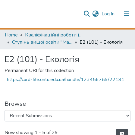
(current)
Log In
Publication information
Communities & Collections
Home
Кваліфікаційні роботи (Graduation projects)
Ступінь вищої освіти "Магістр" (Higher education degree "Master")
E2 (101) - Екологія
All of Repository
E2 (101) - Екологія
Permanent URI for this collection
https://card-file.ontu.edu.ua/handle/123456789/22191
Browse
Recent Submissions
Now showing
1 - 5 of 29