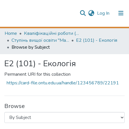
(current)
Log In
Publication information
Communities & Collections
Home
Кваліфікаційні роботи (Graduation projects)
Ступінь вищої освіти "Магістр" (Higher education degree "Master")
E2 (101) - Екологія
All of Repository
Browse by Subject
E2 (101) - Екологія
Permanent URI for this collection
https://card-file.ontu.edu.ua/handle/123456789/22191
Browse