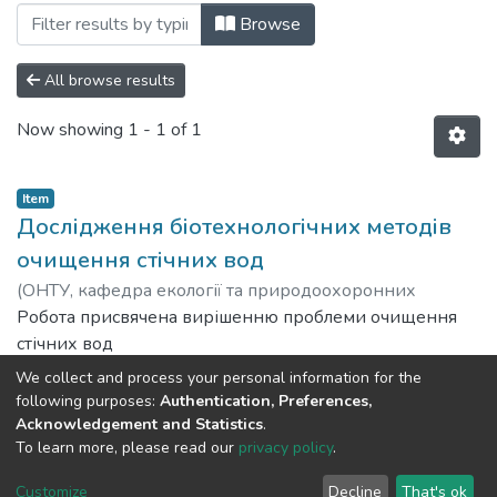
Browsing E2 (101) - Екологія by Subje
Browse
All browse results
Now showing
1 - 1 of 1
Item
Дослідження біотехнологічних методів
очищення стічних вод
(
ОНТУ, кафедра екології та природоохоронних
технологій,
Робота присвячена вирішенню проблеми очищення
2022
)
Ткаченко, Анастасія
стічних вод
м’ясопереробного підприємства, шляхом
We collect and process your personal information for the
запровадження унікальної
Show more
following purposes:
Authentication, Preferences,
технології з використанням ректорів-UASB і його
Acknowledgement and Statistics
.
To learn more, please read our
privacy policy
.
удосконалення, шляхом
додавання цеолітної добавки, для збільшення
DSpace software
copyright © 2002-2026
LYRASIS
Customize
Decline
That's ok