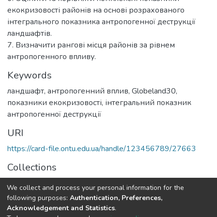
екокризовості районів на основі розрахованого
інтегрального показника антропогенної деструкції
ландшафтів.
7. Визначити рангові місця районів за рівнем
антропогенного впливу.
Keywords
ландшафт
,
антропогенний вплив
,
Globeland30
,
показники екокризовості
,
інтегральний показник
антропогенної деструкції
URI
https://card-file.ontu.edu.ua/handle/123456789/27663
Collections
E2 (101) - Екологія
We collect and process your personal information for the
following purposes:
Authentication, Preferences,
Full item page
Acknowledgement and Statistics
.