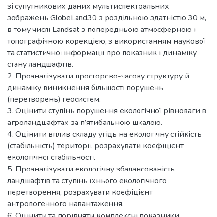
зі супутникових даних мультиспектральних
зображень GlobeLand30 з роздільною здатністю 30 м,
в тому числі Landsat з попередньою атмосферною і
топографічною корекцією, з використанням наукової
та статистичної інформації про показник і динаміку
стану ландшафтів.
2. Проаналізувати просторово-часову структуру й
динаміку виникнення більшості порушень
(перетворень) геосистем.
3. Оцінити ступінь порушення екологічної рівноваги в
агроландшафтах за п’ятибальною шкалою.
4. Оцінити вплив складу угідь на екологічну стійкість
(стабільність) території, розрахувати коефіцієнт
екологічної стабільності.
5. Проаналізувати екологічну збалансованість
ландшафтів та ступінь їхнього екологічного
перетворення, розрахувати коефіцієнт
антропогенного навантаження.
6. Оцінити та порівняти комплексні показники