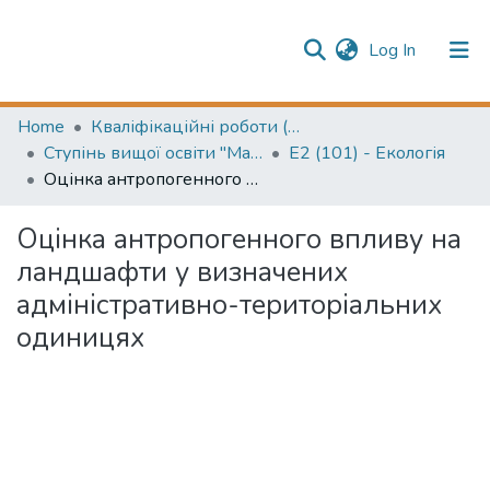
(current)
Log In
Publication information
Communities & Collections
Home
Кваліфікаційні роботи (Graduation projects)
Ступінь вищої освіти "Магістр" (Higher education degree "Master")
E2 (101) - Екологія
All of Repository
Оцінка антропогенного впливу на ландшафти у визначених адміністративно-територіальних одиницях
Оцінка антропогенного впливу на
ландшафти у визначених
адміністративно-територіальних
одиницях