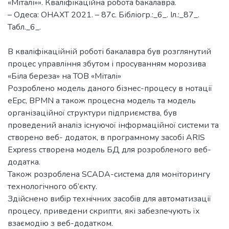
«Міталі»». Кваліфікаційна робота бакалавра.
– Одеса: ОНАХТ 2021. – 87с. Бібліогр.:_6_. Іл.:_87_.
Табл._6_.
В кваліфікаційній роботі бакалавра був розглянутий
процес управління збутом і просуванням морозива
«Біла береза» на ТОВ «Міталі»
Розроблено модель даного бізнес-процесу в нотації
eEpc, BPMN а також процесна модель та модель
організаційної структури підприємства, був
проведений аналіз існуючої інформаційної системи та
створено веб- додаток, в програмному засобі ARIS
Express створена модель БД для розробленого веб-
додатка.
Також розроблена SCADA-система для моніторингу
технологічного об’єкту.
Здійснено вибiр технiчних засобiв для автоматизації
процесу, приведени скрипти, які забезпечують їх
взаємодію з веб-додатком.