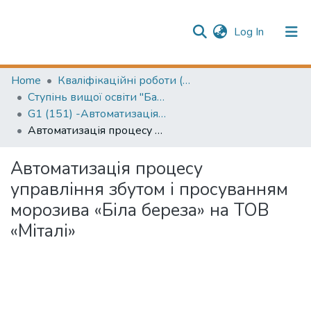
(current)
Log In
Publication information
Communities & Collections
Home
Кваліфікаційні роботи (Graduation projects)
Ступінь вищої освіти "Бакалавр" (Higher education degree Bachelor's)
All of Repository
G1 (151) -Автоматизація та комп’ютерно-інтегровані технології
Автоматизація процесу управління збутом і просуванням морозива «Біла береза» на ТОВ «Міталі»
Автоматизація процесу
управління збутом і просуванням
морозива «Біла береза» на ТОВ
«Міталі»