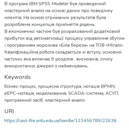
В програмi IBM SPSS Мodeler був проведений
кластерний аналіз на основі даних про поведінку
клієнтів. На основі отриманих результатiв була
розроблена концепція прийняття рiшень.
В економiчної частинi був розрахований додатковий
прибуток від автоматизації процесу управління збутом
і просуванням морозива «Біла береза» на ТОВ «Міталі».
Кваліфікаційна робота складається зі вступу, основної
частини, яка включає 9 розділів , висновків, опису
використаних джерел з найменувань.
Keywords
бізнес-процес
,
процесна структура
,
нотація ВРМN
,
eEPC-нотацiя
,
моделювання
,
SCADA-система
,
АСУП
,
програмний засіб
,
кластерний аналіз
URI
https://card-file.ontu.edu.ua/handle/123456789/22636