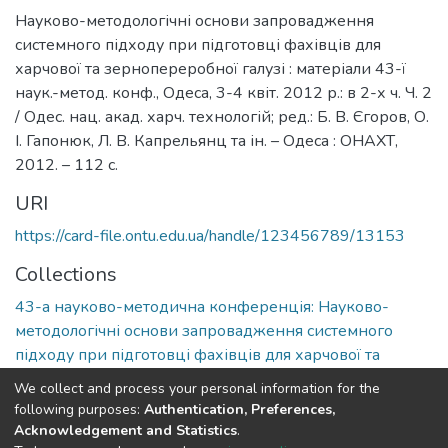
Науково-методологічні основи запровадження
системного підходу при підготовці фахівців для
харчової та зернопереробної галузі : матеріали 43-ї
наук.-метод. конф., Одеса, 3-4 квіт. 2012 р.: в 2-х ч. Ч. 2
/ Одес. нац. акад. харч. технологій; ред.: Б. В. Єгоров, О.
І. Гапонюк, Л. В. Капрельянц та ін. – Одеса : ОНАХТ,
2012. – 112 с.
URI
https://card-file.ontu.edu.ua/handle/123456789/13153
Collections
43-а науково-методична конференція: Науково-
методологічні основи запровадження системного
підходу при підготовці фахівців для харчової та
зернопереробної галузі
We collect and process your personal information for the
following purposes:
Authentication, Preferences,
Full item page
Acknowledgement and Statistics
.