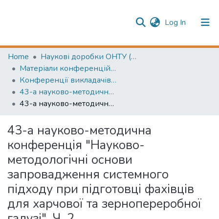
(current)
Log In
Publication information
Communities & Collections
Home
Наукові доробки ОНТУ (ONUT scientific researches)
Матеріали конференцій (Conference materials)
All of Repository
Конференції викладачів (Lecturers` conferences)
43-а науково-методична конференція: Науково-методологічні основи запровадження системного підходу при підготовці фахівців для харчової та зернопереробної галузі
43-а науково-методична конференція "Науково-методологічні основи запровадження системного підходу при підготовці фахівців для харчової та зернопереробної галузі". Ч. 2
43-а науково-методична
конференція "Науково-
методологічні основи
запровадження системного
підходу при підготовці фахівців
для харчової та зернопереробної
галузі". Ч. 2