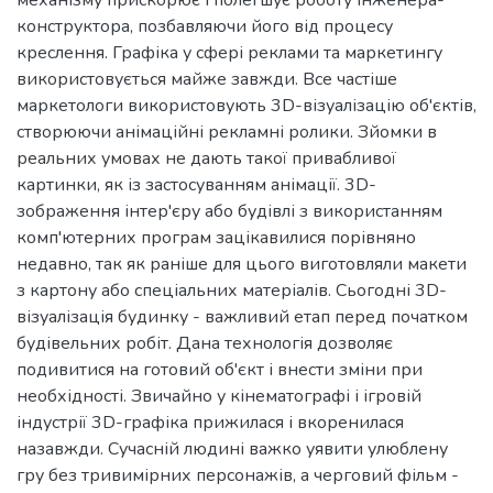
конструктора, позбавляючи його від процесу
креслення. Графіка у сфері реклами та маркетингу
використовується майже завжди. Все частіше
маркетологи використовують 3D-візуалізацію об'єктів,
створюючи анімаційні рекламні ролики. Зйомки в
реальних умовах не дають такої привабливої
картинки, як із застосуванням анімації. 3D-
зображення інтер'єру або будівлі з використанням
комп'ютерних програм зацікавилися порівняно
недавно, так як раніше для цього виготовляли макети
з картону або спеціальних матеріалів. Сьогодні 3D-
візуалізація будинку - важливий етап перед початком
будівельних робіт. Дана технологія дозволяє
подивитися на готовий об'єкт і внести зміни при
необхідності. Звичайно у кінематографі і ігровій
індустрії 3D-графіка прижилася і вкоренилася
назавжди. Сучасній людині важко уявити улюблену
гру без тривимірних персонажів, а черговий фільм -