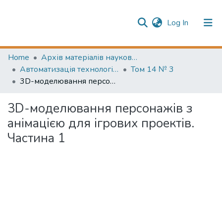
(current)
Log In
Publication information
Communities & Collections
Home
Архів матеріалів науково-періодичні видання ОНТУ (ONUT periodicals achive)
Автоматизація технологічних та бізнес-процесів (Automation of technological and business processes)
Том 14 № 3
All of Repository
3D-моделювання персонажів з анімацією для ігрових проектів. Частина 1
3D-моделювання персонажів з
анімацією для ігрових проектів.
Частина 1