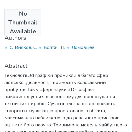
No
Date
Thumbnail
2022
Available
Authors
В. С. Вилков, С. В. Болтач, П. Б. Ломовцев
Abstract
Технології 3d графіки проникли в багато сфер
людської діяльності, і приносять колосальний
прибуток. Так у сфері науки 3D-графіка
використовується в основному для проектування
технічних виробів. Сучасні технології дозволяють
створити візуалізацію проектованого об'єкта,
максимально наближеного до реального пристрою,
оцінити його наочно. Тривимірна модель майбутнього
механізму прискорює і полегшує роботу інженера-