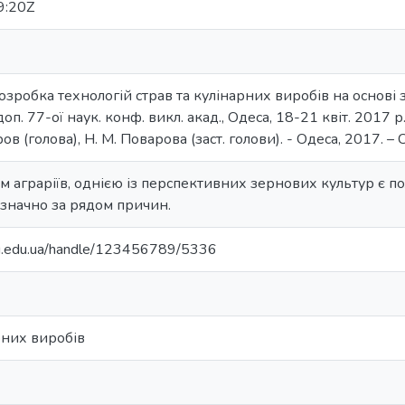
9:20Z
зробка технологій страв та кулінарних виробів на основі з
доп. 77-ої наук. конф. викл. акад., Одеса, 18-21 квіт. 2017 р.
оров (голова), Н. М. Поварова (заст. голови). - Одеса, 2017. –
 аграріїв, однією із перспективних зернових культур є по
значно за рядом причин.
ontu.edu.ua/handle/123456789/5336
рних виробів