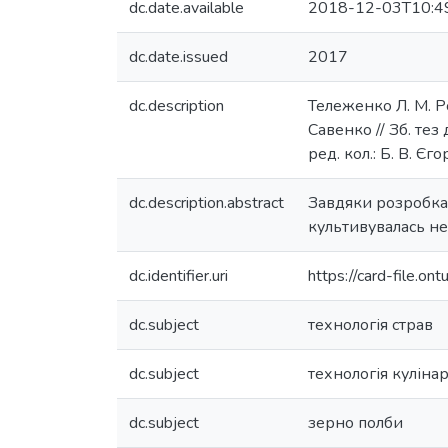
dc.date.available
2018-12-03T10:4
dc.date.issued
2017
dc.description
Тележенко Л. М. Ро
Савенко // Зб. тез 
ред. кол.: Б. В. Єг
dc.description.abstract
Завдяки розробкам
культивувалась не
dc.identifier.uri
https://card-file.
dc.subject
технологія страв
dc.subject
технологія куліна
dc.subject
зерно полби