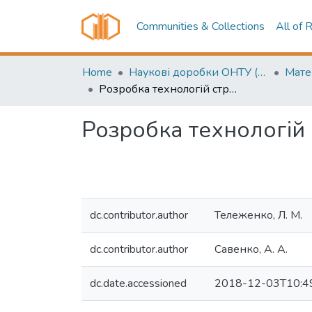
Communities & Collections
All of 
Home
Наукові доробки ОНТУ (ONUT scientific researches)
Розробка технологій страв та кулінарних виробів на основі зерна полби
Розробка технологій 
dc.contributor.author
Тележенко, Л. М.
dc.contributor.author
Савенко, А. А.
dc.date.accessioned
2018-12-03T10:4