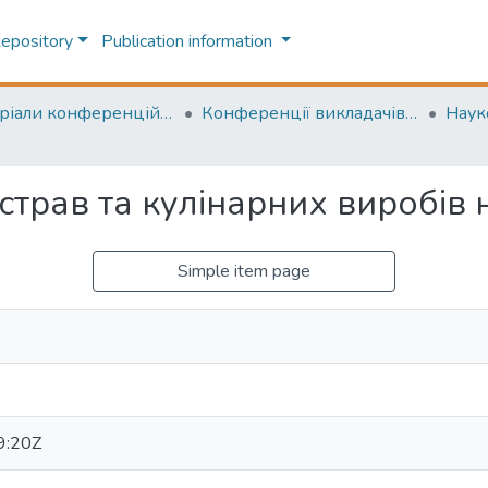
Repository
Publication information
Матеріали конференцій (Conference materials)
Конференції викладачів (Lecturers` conferences)
страв та кулінарних виробів 
Simple item page
9:20Z