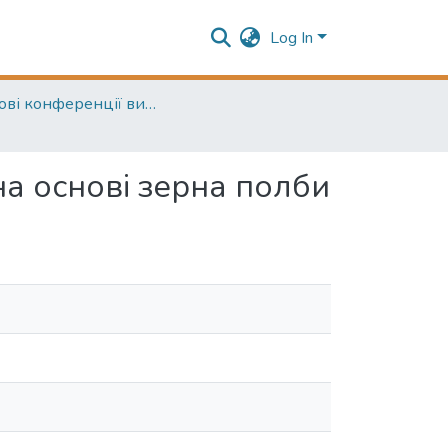
Log In
Наукові конференції викладачів ОНТУ (Scientific conferences of the ONTU lecturers)
на основі зерна полби