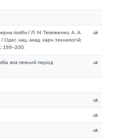
ерна полби / Л. М. Тележенко, А. А.
uk
 / Одес. нац. акад. харч. технологій;
 С. 199–200.
лба, яка певний період
uk
uk
uk
uk