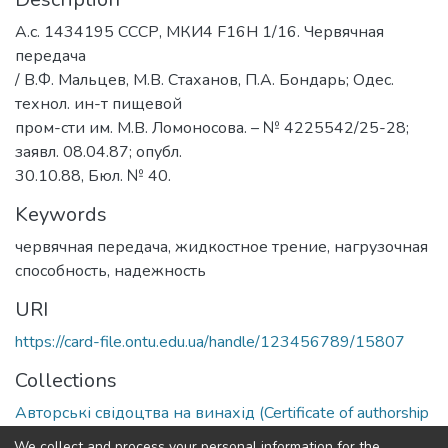
А.с. 1434195 CССР, МКИ4 F16H 1/16. Червячная
передача
/ В.Ф. Мальцев, М.В. Стаханов, П.А. Бондарь; Одес.
технол. ин-т пищевой
пром-сти им. М.В. Ломоносова. – № 4225542/25-28;
заявл. 08.04.87; опубл.
30.10.88, Бюл. № 40.
Keywords
червячная передача
,
жидкостное трение
,
нагрузочная
способность
,
надежность
URI
https://card-file.ontu.edu.ua/handle/123456789/15807
Collections
Авторські свідоцтва на винахід (Certificate of authorship
on invention)
We collect and process your personal information for the