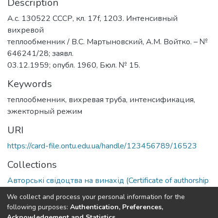
Description
А.с. 130522 СССР, кл. 17f, 1203. Интенсивный
вихревой
теплообменник / В.С. Мартыновский, А.М. Войтко. – №
646241/28; заявл.
03.12.1959; опубл. 1960, Бюл. № 15.
Keywords
теплообменник
,
вихревая труба
,
интенсификация
,
эжекторный режим
URI
https://card-file.ontu.edu.ua/handle/123456789/16523
Collections
Авторські свідоцтва на винахід (Certificate of authorship
on invention)
We collect and process your personal information for the
following purposes:
Authentication, Preferences,
Full item page
Acknowledgement and Statistics
.