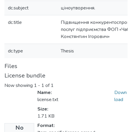
dc.subject
ціноутворення.
dc.title
Підвищення конкурентоспромо
послуг підприємства ФОП «Чаб
Констянтин Ігорович»
dc.type
Thesis
Files
License bundle
Now showing
1 - 1 of 1
Name:
Down
license.txt
load
Size:
1.71 KB
Format:
No