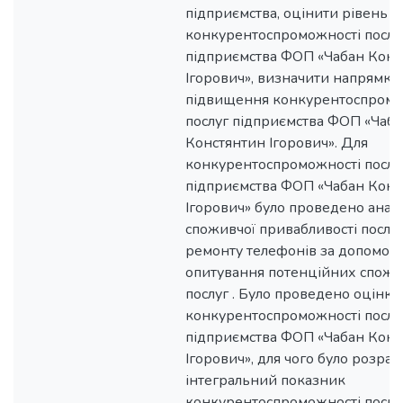
підприємства, оцінити рівень
конкурентоспроможності послу
підприємства ФОП «Чабан Конс
Ігорович», визначити напрямки
підвищення конкурентоспромо
послуг підприємства ФОП «Чаб
Констянтин Ігорович». Для
конкурентоспроможності послу
підприємства ФОП «Чабан Конс
Ігорович» було проведено аналі
споживчої привабливості послуг
ремонту телефонів за допомог
опитування потенційних спожи
послуг . Було проведено оцінку
конкурентоспроможності послу
підприємства ФОП «Чабан Конс
Ігорович», для чого було розра
інтегральний показник
конкурентоспроможності послуг