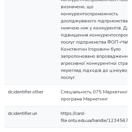
визначено, що
конкурентоспроможність
досліджуваного підприємства є
нижчою ніж у конкурентів. Для
підвищення конкурентоспромо
послуг підприємства ФОП «Чаб
Констянтин Ігорович» було
запропоновано впровадження
агресивної конкурентної стратег
перегляд підходів до ціноувор
послуг.
dc.identifier.other
Спеціальність 075 Маркетинг о
програма Маркетинг
dc.identifier.uri
https://card-
file.ontu.edu.ua/handle/123456