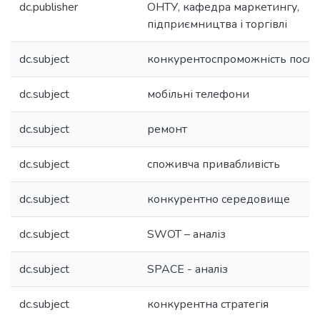
dc.publisher
ОНТУ, кафедра маркетингу,
підприємництва і торгівлі
dc.subject
конкурентоспроможність послу
dc.subject
мобільні телефони
dc.subject
ремонт
dc.subject
споживча привабливість
dc.subject
конкурентно середовище
dc.subject
SWOT – аналіз
dc.subject
SPACE - аналіз
dc.subject
конкурентна стратегія