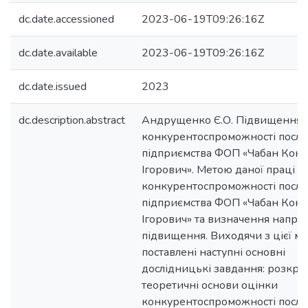
dc.date.accessioned
2023-06-19T09:26:16Z
dc.date.available
2023-06-19T09:26:16Z
dc.date.issued
2023
dc.description.abstract
Андрущенко Є.О. Підвищення
конкурентоспроможності послу
підприємства ФОП «Чабан Конс
Ігорович». Метою даної праці є 
конкурентоспроможності послу
підприємства ФОП «Чабан Конс
Ігорович» та визначення напрямі
підвищення. Виходячи з цієї ме
поставлені наступні основні
дослідницькі завдання: розкри
теоретичні основи оцінки
конкурентоспроможності послу