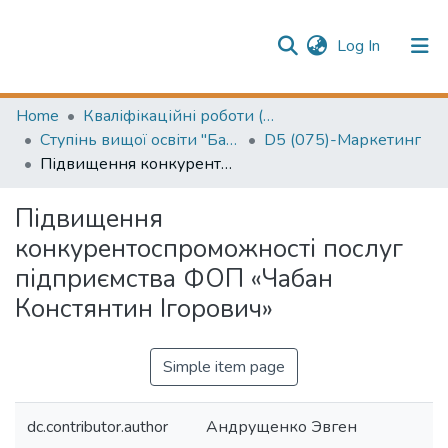
(current)
Log In
Publication information
Communities & Collections
Home
Кваліфікаційні роботи (Graduation projects)
Ступінь вищої освіти "Бакалавр" (Higher education degree Bachelor's)
D5 (075)-Маркетинг
All of Repository
Підвищення конкурентоспроможності послуг підприємства ФОП «Чабан Констянтин Ігорович»
Підвищення
конкурентоспроможності послуг
підприємства ФОП «Чабан
Констянтин Ігорович»
Simple item page
dc.contributor.author
Андрущенко Эвген