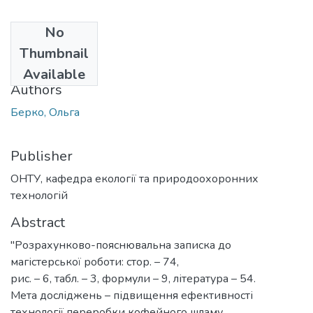
No
Date
Thumbnail
2021
Available
Authors
Берко, Ольга
Publisher
ОНТУ, кафедра екології та природоохоронних
технологій
Abstract
"Розрахунково-пояснювальна записка до
магістерської роботи: стор. – 74,
рис. – 6, табл. – 3, формули – 9, література – 54.
Мета досліджень – підвищення ефективності
технології переробки кофейного шламу