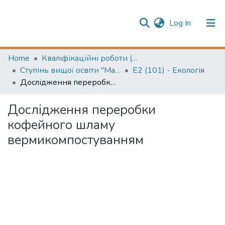
(current)
Log In
Publication information
Communities & Collections
Home
Кваліфікаційні роботи (Graduation projects)
Ступінь вищої освіти "Магістр" (Higher education degree "Master")
E2 (101) - Екологія
All of Repository
Дослідження переробки кофейного шламу вермикомпостуванням
Дослідження переробки
кофейного шламу
вермикомпостуванням