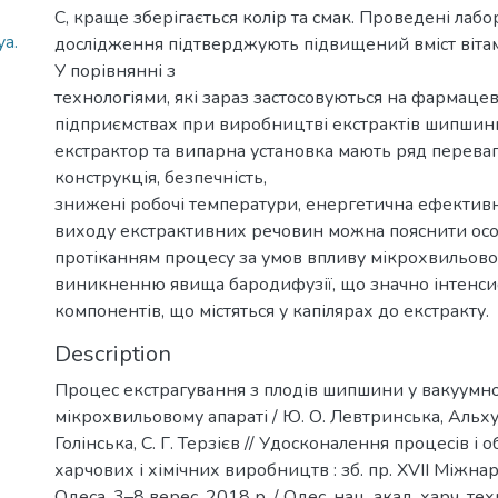
С, краще зберігається колір та смак. Проведені лабо
a.
дослідження підтверджують підвищений вміст вітамі
У порівнянні з
технологіями, які зараз застосовуються на фармаце
підприємствах при виробництві екстрактів шипшин
екстрактор та випарна установка мають ряд переваг
конструкція, безпечність,
знижені робочі температури, енергетична ефектив
виходу екстрактивних речовин можна пояснити ос
протіканням процесу за умов впливу мікрохвильовог
виникненню явища бародифузії, що значно інтенси
компонентів, що містяться у капілярах до екстракту.
Description
Процес екстрагування з плодів шипшини у вакуумн
мікрохвильовому апараті / Ю. О. Левтринська, Альху
Голінська, С. Г. Терзієв // Удосконалення процесів і
харчових і хімічних виробництв : зб. пр. XVII Міжнар.
Одеса, 3–8 верес. 2018 р. / Одес. нац. акад. харч. техн