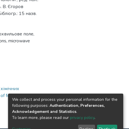
. В. Єгоров
Бібліогр.: 15 назв.
охвильове поле
,
ons
,
microwave
 хімічних
of food and
We collect and process your personal information for the
following purposes:
Authentication, Preferences,
Acknowledgement and Statistics
.
To learn more, please read our
privacy policy
.