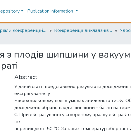
Repository
Publication information
Матеріали конференцій (Conference materials)
Конференції викладачів (Lecturers` conferences)
я з плодів шипшини у вакуу
раті
Abstract
У даній статті представлено результати досліджень 
екстрагування у
мікрохвильовому полі в умовах зниженого тиску. О
досліджень обрано плоди шипшини – багаті на терм
С. При екстрагуванні у створеному зразку екстракт
не
перевищують 50 °С. За таких температур зберігаєтьс