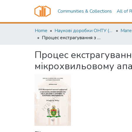
Communities & Collections
All of 
Home
Наукові доробки ОНТУ (ONUT scientific researches)
Процес екстрагування з плодів шипшини у вакуумному мікрохвильовому апараті
Процес екстрагуванн
мікрохвильовому апа