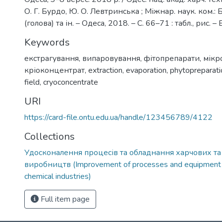
О. Г. Бурдо, Ю. О. Левтринська ; Міжнар. наук. ком.: Б
(голова) та ін. – Одеса, 2018. – С. 66–71 : табл., рис. – 
Keywords
екстрагування
,
випаровування
,
фітопрепарати
,
мікр
кріоконцентрат
,
extraction
,
evaporation
,
phytopreparati
field
,
cryoconcentrate
URI
https://card-file.ontu.edu.ua/handle/123456789/4122
Collections
Удосконалення процесів та обладнання харчових та
виробництв (Improvement of processes and equipment 
chemical industries)
Full item page