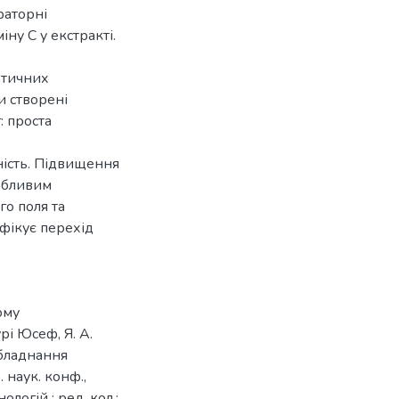
раторні
ну С у екстракті.
втичних
и створені
: проста
ність. Підвищення
обливим
о поля та
фікує перехід
ому
рі Юсеф, Я. А.
 обладнання
 наук. конф.,
ологій ; ред. кол.: