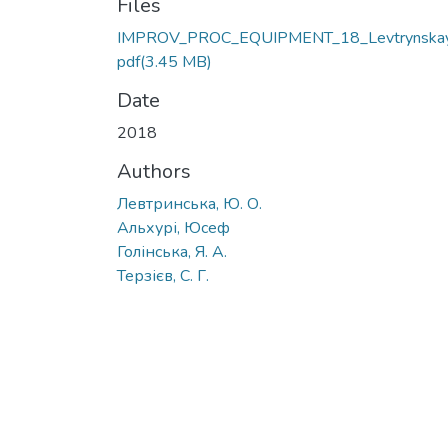
Files
IMPROV_PROC_EQUIPMENT_18_Levtrynskay
pdf
(3.45 MB)
Date
2018
Authors
Левтринська, Ю. О.
Альхурі, Юсеф
Голінська, Я. А.
Терзієв, С. Г.