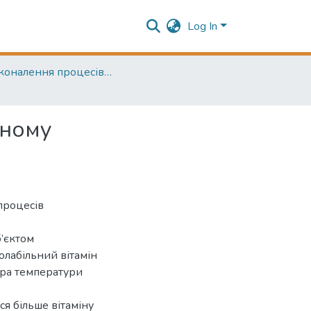
Log In
Удосконалення процесів та обладнання харчових та хімічних виробництв (Improvement of processes and equipment of food and chemical industries)
мному
процесів
б’єктом
олабільний вітамін
ора температури
я більше вітаміну