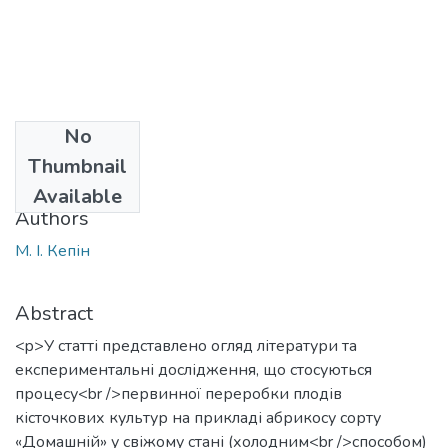
No
Date
Thumbnail
2016
Available
Authors
М. І. Кепін
Abstract
<p>У статті представлено огляд літератури та
експериментальні дослідження, що стосуються
процесу<br />первинної переробки плодів
кісточкових культур на прикладі абрикосу сорту
«Домашній» у свіжому стані (холодним<br />способом)