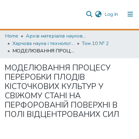
(current)
Log In
Publication information
Communities & Collections
Home
Архів матеріалів науково-періодичні видання ОНТУ (ONUT periodicals achive)
Харчова наука і технологія (Food science and technology)
Том 10 № 2
All of Repository
МОДЕЛЮВАННЯ ПРОЦЕСУ ПЕРЕРОБКИ ПЛОДІВ КІСТОЧКОВИХ КУЛЬТУР У СВІЖОМУ СТАНІ НА ПЕРФОРОВАНІЙ ПОВЕРХНІ В ПОЛІ ВІДЦЕНТРОВАНИХ СИЛ
МОДЕЛЮВАННЯ ПРОЦЕСУ
ПЕРЕРОБКИ ПЛОДІВ
КІСТОЧКОВИХ КУЛЬТУР У
СВІЖОМУ СТАНІ НА
ПЕРФОРОВАНІЙ ПОВЕРХНІ В
ПОЛІ ВІДЦЕНТРОВАНИХ СИЛ