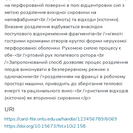
на перфорованій поверхні в полі відцентрових сил з
метою розділення вихідної сировини на
напівфабрикат<br />(м’якоть) та відходи (кісточки).
Вказане розділення відбувається внаслідок
поступового відокремлення фрагментів<br />м’якоті
гострими кромками отворів круглої форми нерухомої
перфорованої оболонки. Рухомою силою процесу є
обе-<br />ртовий рух лопатевого ротора.<br
/>Запропонований спосіб дозволяє процес розділення
плодів виконувати в безперервному режимі з
одночасним<br />розділенням на фракції в робочому
просторі машини, приводить до зберігання теплової
енергії та раціонального вико-<br />ристання відходів
(кісточок) як вторинної сировини.</p>
URI
https://card-file.ontu.edu.ua/handle/123456789/6069
https://doi.org/10.15673/fst.v10i2.158