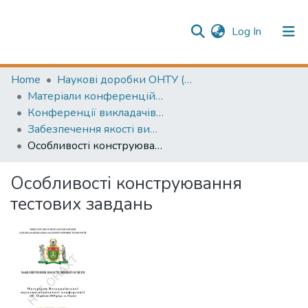
(current)
Log In
Publication information
Communities & Collections
Home
Наукові доробки ОНТУ (ONUT scientific researches)
Матеріали конференцій (Conference materials)
All of Repository
Конференції викладачів (Lecturers` conferences)
Забезпечення якості вищої освіти
Особливості конструювання тестових завдань
Особливості конструювання
тестових завдань