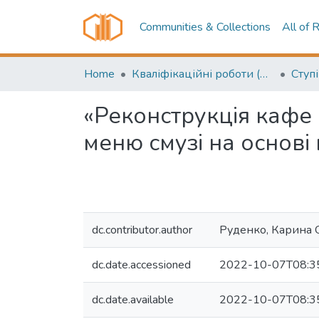
Communities & Collections
All of 
Home
Кваліфікаційні роботи (Graduation projects)
«Реконструкція кафе 
меню смузі на основі
dc.contributor.author
Руденко, Карина 
dc.date.accessioned
2022-10-07T08:3
dc.date.available
2022-10-07T08:3