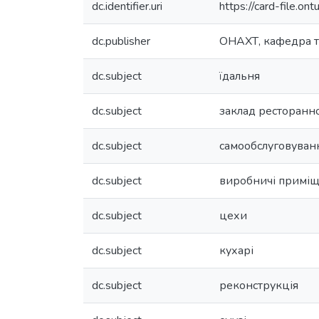
dc.identifier.uri
https://card-file.
dc.publisher
ОНАХТ, кафедра т
dc.subject
їдальня
dc.subject
заклад ресторанн
dc.subject
самообслуговуван
dc.subject
виробничі примі
dc.subject
цехи
dc.subject
кухарі
dc.subject
реконструкція