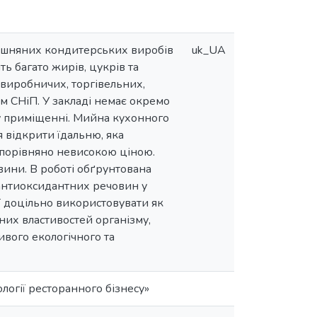
ошняних кондитерських виробів
uk_UA
ть багато жирів, цукрів та
д виробничих, торгівельних,
м СНіП. У закладі немає окремо
му приміщенні. Мийна кухонного
я відкрити їдальню, яка
 порівняно невисокою ціною.
вини. В роботі обґрунтована
антиоксидантних речовин у
ї доцільно використовувати як
их властивостей організму,
вого екологічного та
ології ресторанного бізнесу»