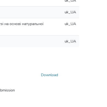
uk_UA
uk_UA
і на основі натуральної
uk_UA
uk_UA
Download
ubmission