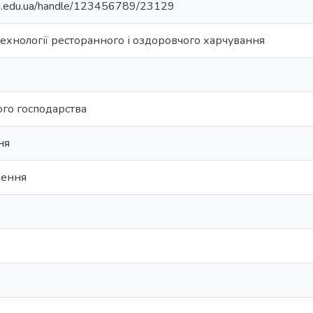
ontu.edu.ua/handle/123456789/23129
ехнології ресторанного і оздоровчого харчування
ого господарства
ня
щення