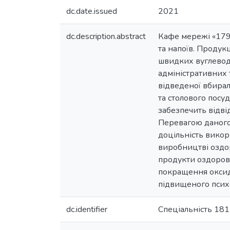
dc.date.issued
2021
dc.description.abstract
Кафе мережі «179
та напоїв. Продукц
швидких вуглеводі
адміністративних 
відведеної вбирал
та столового посу
забезпечить відві
Перевагою даного 
доцільність вико
виробництві оздор
продукти оздоров
покращення оксида
підвищеного псих
dc.identifier
Спеціальність 181 