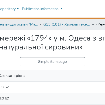
Repository
Publication information
Ступінь вищої освіти "Магістр" (Higher education degree "Master")
G13 (181) - Харчові технології
мережі «1794» у м. Одеса з 
 натуральної сировини»
Simple item page
Олександрівна
5:25Z
5:25Z