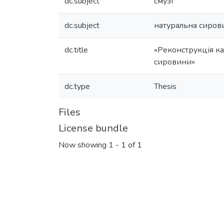
dc.subject
смузі
dc.subject
натуральна сиров
dc.title
«Реконструкція ка
сировини»
dc.type
Thesis
Files
License bundle
Now showing
1 - 1 of 1