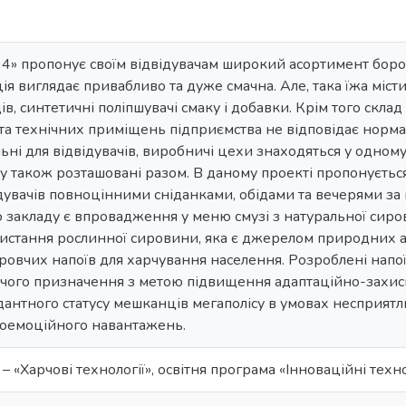
4» пропонує своїм відвідувачам широкий асортимент бор
ія виглядає привабливо та дуже смачна. Але, така їжа місти
в, синтетичні поліпшувачі смаку і добавки. Крім того скла
та технічних приміщень підприємства не відповідає норма
ьні для відвідувачів, виробничі цехи знаходяться у одно
ду також розташовані разом. В даному проекті пропонуєтьс
дувачів повноцінними сніданками, обідами та вечерями за
закладу є впровадження у меню смузі з натуральної сиро
ристання рослинної сировини, яка є джерелом природних 
овчих напоїв для харчування населення. Розроблені напо
чого призначення з метою підвищення адаптаційно-захисн
нтного статусу мешканців мегаполісу в умовах несприятли
оемоційного навантажень.
– «Харчові технології», освітня програма «Інноваційні техн