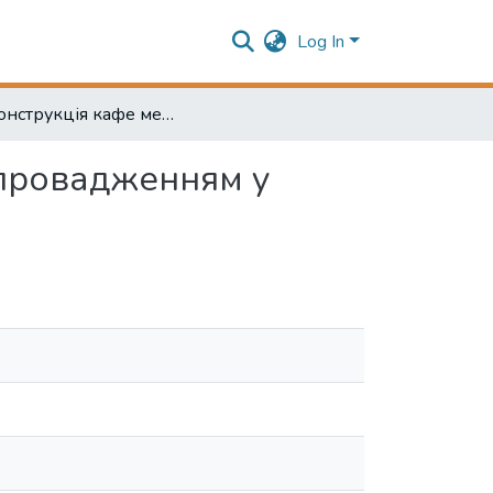
Log In
«Реконструкція кафе мережі «1794» у м. Одеса з впровадженням у меню смузі на основі натуральної сировини»
впровадженням у