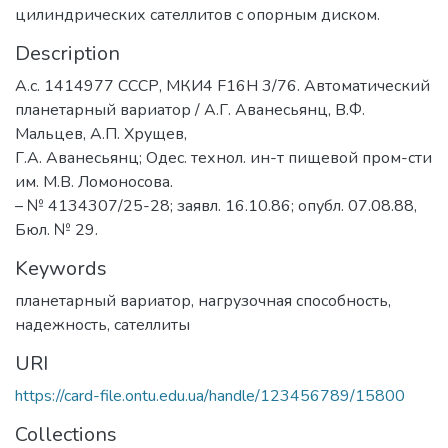
цилиндрических сателлитов с опорным диском.
Description
А.с. 1414977 CССР, МКИ4 F16H 3/76. Автоматический
планетарный вариатор / А.Г. Аванесьянц, В.Ф.
Мальцев, А.П. Хрущев,
Г.А. Аванесьянц; Одес. технол. ин-т пищевой пром-сти
им. М.В. Ломоносова.
– № 4134307/25-28; заявл. 16.10.86; опубл. 07.08.88,
Бюл. № 29.
Keywords
планетарный вариатор
,
нагрузочная способность
,
надежность
,
сателлиты
URI
https://card-file.ontu.edu.ua/handle/123456789/15800
Collections