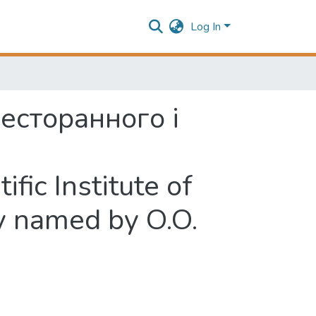
Log In
есторанного і
ic Institute of
gy named by O.O.