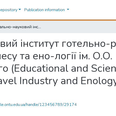
Repository
Publication information
Навчально-науковий інститут готельно-ресторанного і туристичного бізнесу та ено-логії ім. О.О. Преображенського (Educational and Scientific Institute of Hospitality and Travel Industry and Enology named by O.O. Preobrazhenskyi)
ий інститут готельно-р
су та ено-логії ім. О.О.
(Educational and Scientif
ravel Industry and Enolo
-file.ontu.edu.ua/handle/123456789/29174