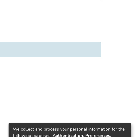
We collect and process your personal information for the
following purposes:
Authentication, Preferences,