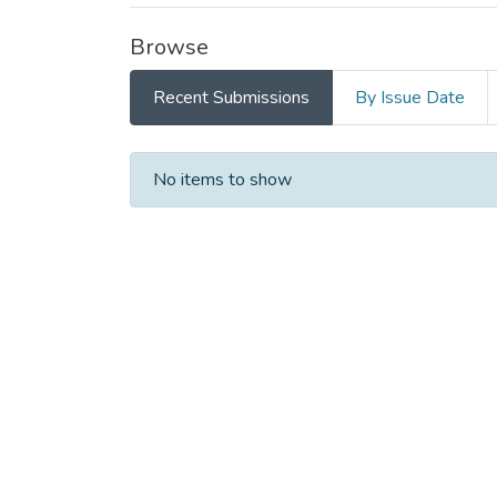
Browse
Recent Submissions
By Issue Date
Recent Submissions
No items to show