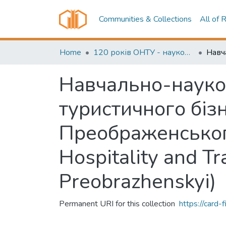
Communities & Collections
All of 
Home
120 років ОНТУ - наукові досягнення (120 years of ONUT - scientific achievements)
Навчально-науков
туристичного бізне
Преображенського 
Hospitality and T
Preobrazhenskyi)
Permanent URI for this collection
https://card