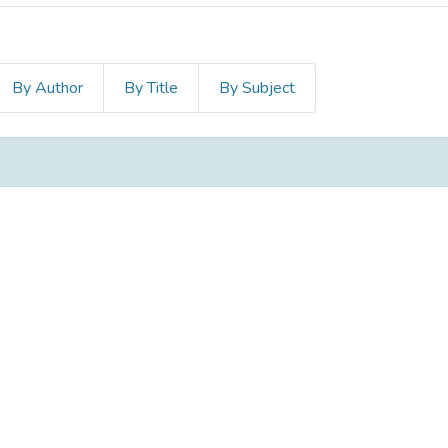
By Author
By Title
By Subject