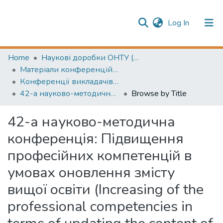
(current)
Log In
Publication information
Communities & Collections
Home
Наукові доробки ОНТУ (ONUT scientific researches)
Матеріали конференцій (Conference materials)
All of Repository
Конференції викладачів (Lecturers` conferences)
42-а науково-методична конференція: Підвищення професійних компетенцій в умовах оновлення змісту вищої освіти (Increasing of the professional competencies in terms of updating the content of higher education)
Browse by Title
42-а науково-методична
конференція: Підвищення
професійних компетенцій в
умовах оновлення змісту
вищої освіти (Increasing of the
professional competencies in