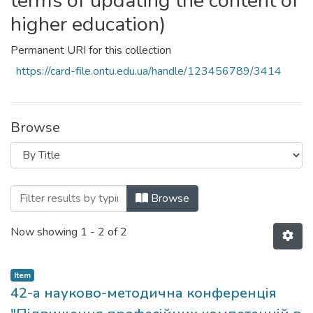
terms of updating the content of
higher education)
Permanent URI for this collection
https://card-file.ontu.edu.ua/handle/123456789/3414
Browse
Browsing 42-а науково-методична конфер
Browse
Now showing
1 - 2 of 2
Item
42-а науково-методична конференція