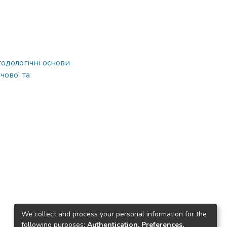
одологічні основи
чової та
We collect and process your personal information for the
following purposes:
Authentication, Preferences,