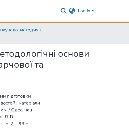
Log In
40-а науково-методична конференція: Науково-методологічні основи вдосконалення системи підготовки фахівців для харчової та зернопереробної промисловостей
етодологічні основи
арчової та
ми підготовки
востей : матеріали
х ч. / Одес. нац.
, Л. В.
; Ч. 2. – 93 с.