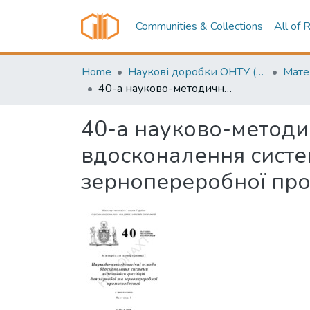
Communities & Collections
All of 
Home
Наукові доробки ОНТУ (ONUT scientific researches)
40-а науково-методична конференція "Науково-методологічні основи вдосконалення системи підготовки фахівців для харчової та зернопереробної промисловостей"
40-а науково-методи
вдосконалення систем
зернопереробної пр