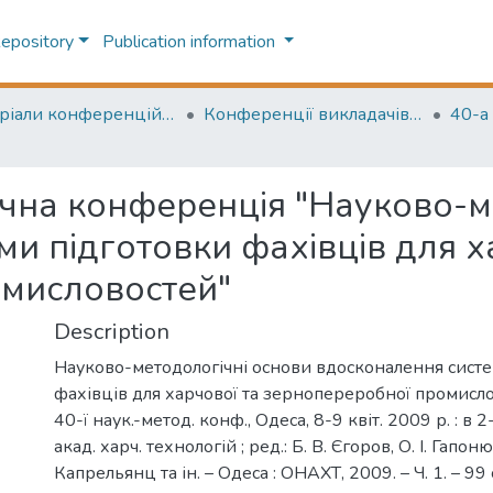
Repository
Publication information
Матеріали конференцій (Conference materials)
Конференції викладачів (Lecturers` conferences)
чна конференція "Науково-м
и підготовки фахівців для х
омисловостей"
Description
Науково-методологічні основи вдосконалення систе
фахівців для харчової та зернопереробної промисло
40-ї наук.-метод. конф., Одеса, 8-9 квіт. 2009 р. : в 2-
акад. харч. технологій ; ред.: Б. В. Єгоров, О. І. Гапонюк
Капрельянц та ін. – Одеса : ОНАХТ, 2009. – Ч. 1. – 99 с. 