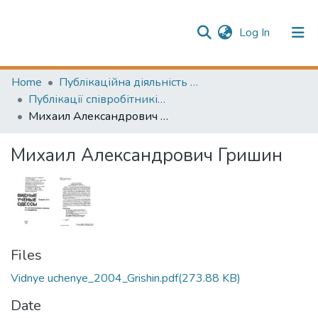
(current)
Log In
Publication information
Communities & Collections
Home
Публікаційна діяльність НТБ ОНТУ (Publication activities of the STL of the ONUT)
Публікації співробітників НТБ (Library staff publications)
All of Repository
Михаил Александрович Гришин
Михаил Александрович Гришин
Files
Vidnye uchenye_2004_Grishin.pdf
(273.88 KB)
Date