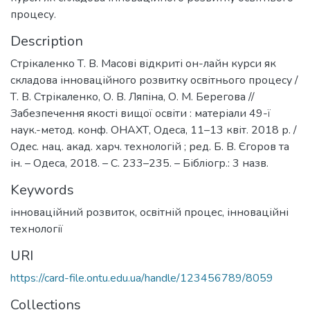
процесу.
Description
Стрікаленко Т. В. Масові відкриті он-лайн курси як
складова інноваційного розвитку освітнього процесу /
Т. В. Стрікаленко, О. В. Ляпіна, О. М. Берегова //
Забезпечення якості вищої освіти : матеріали 49-ї
наук.-метод. конф. ОНАХТ, Одеса, 11–13 квіт. 2018 р. /
Одес. нац. акад. харч. технологій ; ред. Б. В. Єгоров та
ін. – Одеса, 2018. – С. 233–235. – Бібліогр.: 3 назв.
Keywords
інноваційний розвиток
,
освітній процес
,
інноваційні
технології
URI
https://card-file.ontu.edu.ua/handle/123456789/8059
Collections