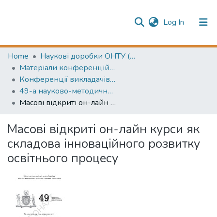
(current)
Log In
Publication information
Communities & Collections
Home
Наукові доробки ОНТУ (ONUT scientific researches)
Матеріали конференцій (Conference materials)
All of Repository
Конференції викладачів (Lecturers` conferences)
49-а науково-методична конференція: Забезпечення якості вищої освіти
Масові відкриті он-лайн курси як складова інноваційного розвитку освітнього процесу
Масові відкриті он-лайн курси як
складова інноваційного розвитку
освітнього процесу