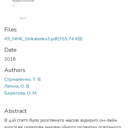
Files
49_NMK_Strikalenko3.pdf
(355.74 KB)
Date
2018
Authors
Стрікаленко, Т. В.
Ляпіна, О. В.
Берегова, О. М.
Abstract
В цій статті було розглянуто масові відкриті он-лайн
курси як складова інноваційного розвитку освітнього