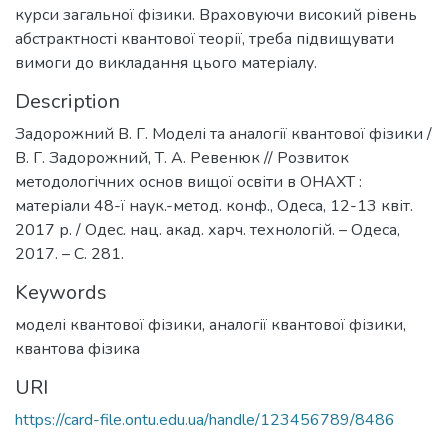
курси загальної фізики. Враховуючи високий рівень
абстрактності квантової теорії, треба підвищувати
вимоги до викладання цього матеріалу.
Description
Задорожний В. Г. Моделі та аналогії квантової фізики /
В. Г. Задорожний, Т. А. Ревенюк // Розвиток
методологічних основ вищої освіти в ОНАХТ :
матеріали 48-ї наук.-метод. конф., Одеса, 12-13 квіт.
2017 р. / Одес. нац. акад. харч. технологій. – Одеса,
2017. – С. 281.
Keywords
моделі квантової фізики
,
аналогії квантової фізики
,
квантова фізика
URI
https://card-file.ontu.edu.ua/handle/123456789/8486