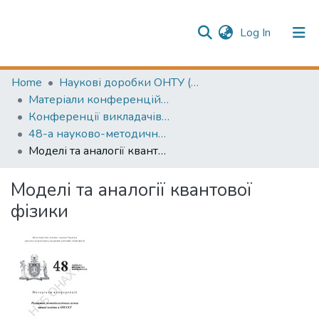
(current)
Log In
Publication information
Communities & Collections
Home
Наукові доробки ОНТУ (ONUT scientific researches)
Матеріали конференцій (Conference materials)
All of Repository
Конференції викладачів (Lecturers` conferences)
48-а науково-методична конференція: Розвиток методологічних основ вищої освіти в ОНАХТ (Development of methodological basics of higher education in ONAFT)
Моделі та аналогії квантової фізики
Моделі та аналогії квантової
фізики