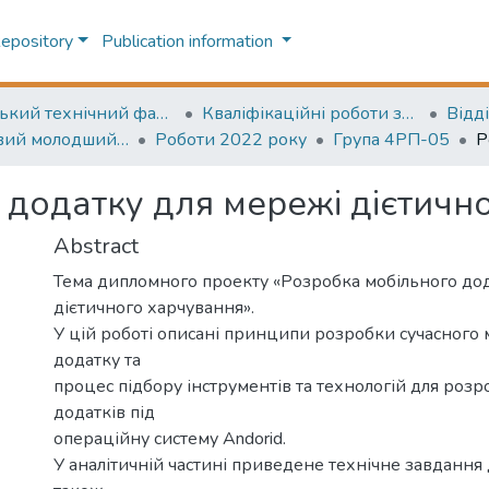
Repository
Publication information
Одеський технічний фаховий коледж
Кваліфікаційні роботи здобувачів освіти коледжу ОТФК
ОПС Фаховий молодший бакалавр
Роботи 2022 року
Група 4РП-05
 додатку для мережі дієтичн
Abstract
Тема дипломного проекту «Розробка мобільного до
дієтичного харчування».
У цій роботі описані принципи розробки сучасного 
додатку та
процес підбору інструментів та технологій для роз
додатків під
операційну систему Andorid.
У аналітичній частині приведене технічне завдання 