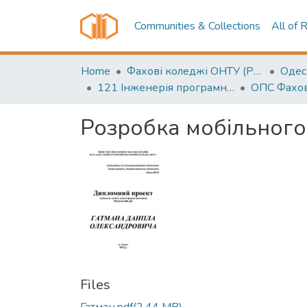
Communities & Collections
All of 
Home
Фахові коледжі ОНТУ (Professional colleges ONUT)
121 Інженерія програмного забезпечення
Розробка мобільного
Files