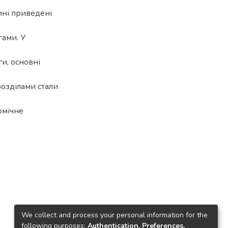
тині приведені
гами. У
ги, основні
розділами стали
омічне
We collect and process your personal information for the
following purposes:
Authentication, Preferences,