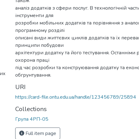
також
аналіз додатків з сфери послуг. В технологічній час
інструменти для
розробки мобільних додатків та порівняння з анало
програмному розділі
описані види життєвих циклів додатків та їх перева
принципи побудови
архітектури додатку та його тестування. Останніми 
охорона праці
під час розробки та конструювання додатку та екон
них
обгрунтування.
URI
https://card-file.ontu.edu.ua/handle/123456789/25894
Collections
Група 4РП-05
Full item page