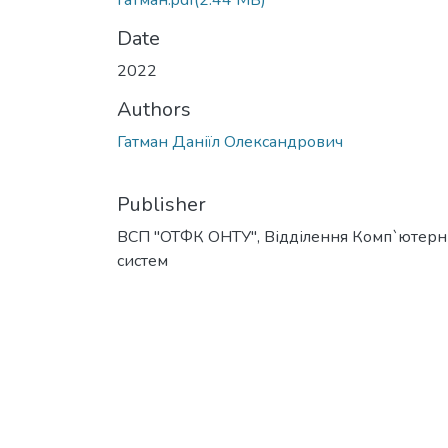
Гатман.pdf
(2.44 MB)
Date
2022
Authors
Гатман Даніїл Олександрович
Publisher
ВСП "ОТФК ОНТУ", Відділення Комп`ютер
систем