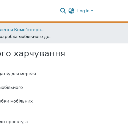
Log In
Відділення Комп`ютерних систем
Розробка мобільного додатку для мережі дієтичного харчування
ого харчування
датку для мережі
мобільного
робки мобільних
до проекту, а