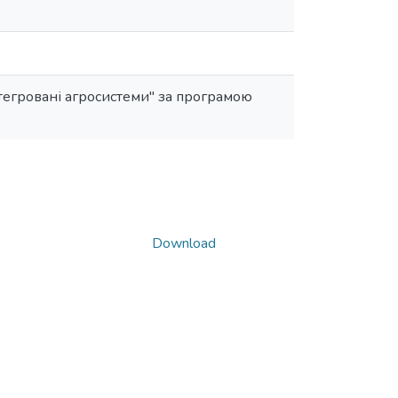
нтегровані агросистеми" за програмою
Download