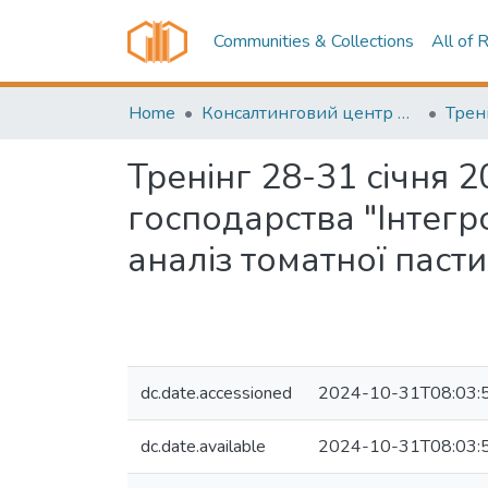
Communities & Collections
All of 
Home
Консалтинговий центр НДІ ОНТУ (Consulting center RI ONUT)
Трені
Тренінг 28-31 січня 
господарства "Інтег
аналіз томатної пасти
dc.date.accessioned
2024-10-31T08:03:
dc.date.available
2024-10-31T08:03: