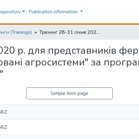
Repository
Publication information
нги (Trainings)
Тренінг 28-31 січня 2020 р. для представників фермерського господарства "Інтегровані агросистеми" за програмою "Сенсорний аналіз томатної пасти"
2020 р. для представників фе
ровані агросистеми" за прог
"
Simple item page
56Z
56Z