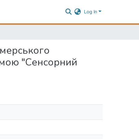
Log In
рмерського
рамою "Сенсорний