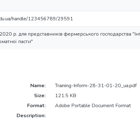
tu.edu.ua/handle/123456789/29591
 2020 р. для представників фермерського господарства "І
оматної пасти"
Name:
Training-Inform-28-31-01-20_ua.pdf
Size:
121.5 KB
Format:
Adobe Portable Document Format
Description: