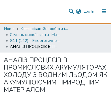
(current)
Log In
Publication information
Communities & Collections
Home
Кваліфікаційні роботи (Graduation projects)
Ступінь вищої освіти "Магістр" (Higher education degree "Master")
All of Repository
G11 (142) - Енергетичне машинобудування
АНАЛІЗ ПРОЦЕСІВ В ПРОМИСЛОВИХ АКУМУЛЯТОРАХ ХОЛОДУ З ВОДНИМ ЛЬОДОМ ЯК АКУМУЛЮЮЧИМ ПРИРОДНИМ МАТЕРІАЛОМ
АНАЛІЗ ПРОЦЕСІВ В
ПРОМИСЛОВИХ АКУМУЛЯТОРАХ
ХОЛОДУ З ВОДНИМ ЛЬОДОМ ЯК
АКУМУЛЮЮЧИМ ПРИРОДНИМ
МАТЕРІАЛОМ