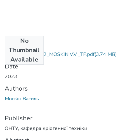
No
Files
Thumbnail
ONTU_QWM_142_MOSKIN V.V _TP.pdf
(3.74 MB)
Available
Date
2023
Authors
Москін Василь
Publisher
ОНТУ, кафедра кріогенної техніки