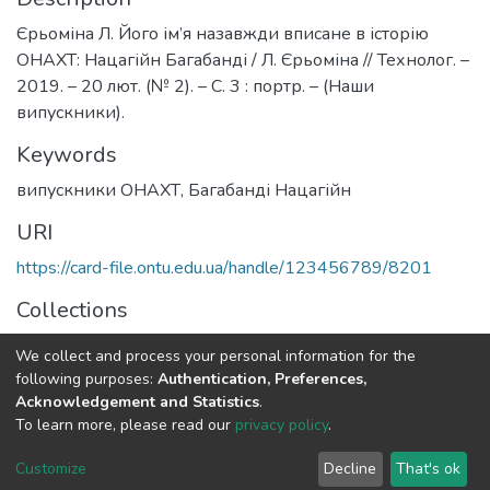
Єрьоміна Л. Його ім’я назавжди вписане в історію
ОНАХТ: Нацагійн Багабанді / Л. Єрьоміна // Технолог. –
2019. – 20 лют. (№ 2). – С. 3 : портр. – (Наши
випускники).
Keywords
випускники ОНАХТ
,
Багабанді Нацагійн
URI
https://card-file.ontu.edu.ua/handle/123456789/8201
Collections
Публікації співробітників НТБ (Library staff publications)
We collect and process your personal information for the
following purposes:
Authentication, Preferences,
Full item page
Acknowledgement and Statistics
.
To learn more, please read our
privacy policy
.
DSpace software
copyright © 2002-2026
LYRASIS
Customize
Decline
That's ok
Cookie settings
End User Agreement
Send Feedback