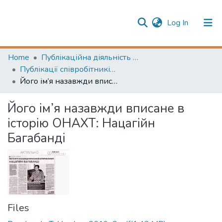
(current)
Log In
Publication information
Communities & Collections
Home
Публікаційна діяльність НТБ ОНТУ (Publication activities of the STL of the ONUT)
Публікації співробітників НТБ (Library staff publications)
All of Repository
Його ім’я назавжди вписане в історію ОНАХТ: Нацагійн Багабанді
Його ім’я назавжди вписане в
історію ОНАХТ: Нацагійн
Багабанді
Files