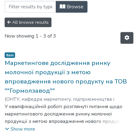
Browsing D5 (075)-Маркетинг by Subje
Browse
All browse results
Now showing
1 - 3 of 3
Item
Маркетингове дослідження ринку
молочної продукції з метою
впровадження нового продукту на ТОВ
""Гормолзавод""
(
ОНТУ, кафедра маркетингу, підприємництва і
торгівлі,
У кваліфікаційній роботі розглянуті питання щодо
2022
)
Черницька, Софія
маркетингового дослідження ринку молочної
продукції з метою впровадження нового продукту на
ТОВ «Гормолзавод». Кваліфікаційна робота містить такі
Show more
розділи: