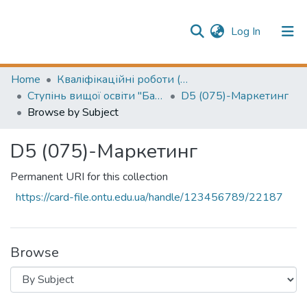
(current)
Log In
Publication information
Communities & Collections
Home
Кваліфікаційні роботи (Graduation projects)
Ступінь вищої освіти "Бакалавр" (Higher education degree Bachelor's)
D5 (075)-Маркетинг
All of Repository
Browse by Subject
D5 (075)-Маркетинг
Permanent URI for this collection
https://card-file.ontu.edu.ua/handle/123456789/22187
Browse