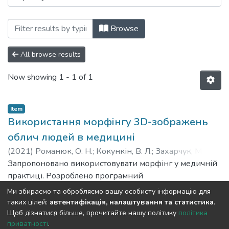
Browsing Конференції викладачів (Lect
Browse
All browse results
Now showing
1 - 1 of 1
Item
Використання морфінгу 3D-зображень
облич людей в медицині
(
2021
)
Романюк, О. Н.
;
Кокункін, В. Л.
;
Захарчук, М. Д.
;
Котлик, С. В.
Запропоновано використовувати морфінг у медичній
практиці. Розроблено програмний
модуль морфологічних перетворень зображень для
Ми збираємо та обробляємо вашу особисту інформацію для
медичних застосувань. Розроблено
Show more
таких цілей:
автентифікація, налаштування та статистика
.
метод діагностики.
Щоб дізнатися більше, прочитайте нашу політику
політика
приватності
.