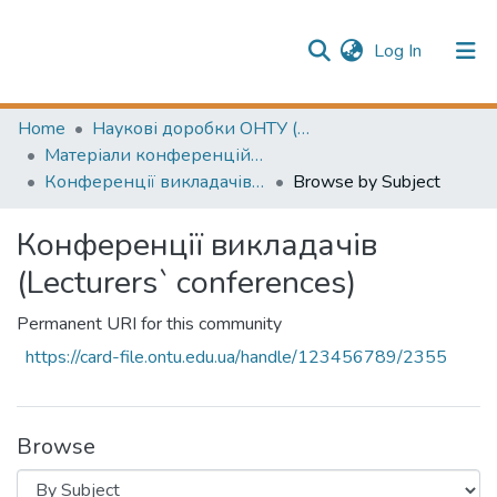
(current)
Log In
Publication information
Communities & Collections
Home
Наукові доробки ОНТУ (ONUT scientific researches)
Матеріали конференцій (Conference materials)
All of Repository
Конференції викладачів (Lecturers` conferences)
Browse by Subject
Конференції викладачів
(Lecturers` conferences)
Permanent URI for this community
https://card-file.ontu.edu.ua/handle/123456789/2355
Browse