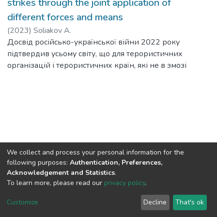
strikes through the joint application of
different forces and means
(
2023
)
Soliakov A.
Досвід російсько-української війни 2022 року
підтвердив усьому світу, що для терористичних
організацій і терористичних країн, які не в змозі
досягти перемоги на полі бою, головне завдати
критичного удару об'єкти інфраструктури держави:
енергетичний комплекс, мости та ін. У цьому контексті
постає завдання забезпечення комплексного захисту
критичного стану об'єктів інфраструктури від
авіаударів є актуальною. Вивчення предметної області
сумісності та комбінованого використання засобів
We collect and process your personal information for the
фізичного впливу (ФВВ) і засобів радіоелектронного
following purposes:
Authentication, Preferences,
впливу (РЕВ) теоретично передбачає наявність
Acknowledgement and Statistics
.
абстрактних об'єктів з їх зв'язками і взаємозв'язками,
To learn more, please read our
privacy policy
.
які створюються з метою ідеалізованого опису та
DSpace software
copyright © 2002-2026
LYRASIS
Customize
Decline
That's ok
дослідження можливого ситуації та порядок дій до
Cookie settings
End User Agreement
Send Feedback
них.