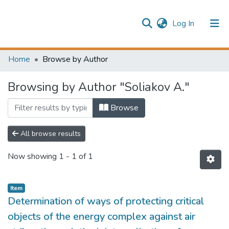
(current)
Log In
Publication information
Communities & Collections
Home
Browse by Author
All of Repository
Browsing by Author "Soliakov A."
Browse
All browse results
Now showing
1 - 1 of 1
Item
Determination of ways of protecting critical
objects of the energy complex against air