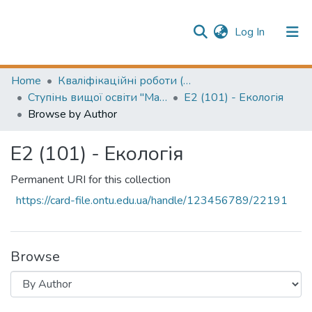
(current)
Log In
Publication information
Communities & Collections
Home
Кваліфікаційні роботи (Graduation projects)
Ступінь вищої освіти "Магістр" (Higher education degree "Master")
E2 (101) - Екологія
All of Repository
Browse by Author
E2 (101) - Екологія
Permanent URI for this collection
https://card-file.ontu.edu.ua/handle/123456789/22191
Browse