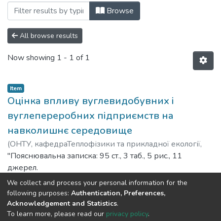
Browsing E2 (101) - Екологія by Author
Browse
All browse results
Now showing
1 - 1 of 1
Item
Оцінка впливу вуглевидобувних і
вуглепереробних підприємств на
навколишнє середовище
(
ОНТУ, кафедраТеплофізики та прикладної екології,
2021
"Пояснювальна записка: 95 ст., 3 таб., 5 рис., 11
)
Григораш, Вікторія
джерел.
Об'єкт дослідження – підприємства вугільної
We collect and process your personal information for the
промисловості, вплив їх діяльності на навколишнє
Show more
following purposes:
Authentication, Preferences,
природне середовище та здоров’я населення, оцінка
Acknowledgement and Statistics
.
To learn more, please read our
privacy policy
.
природоохоронної діяльності підприємства.