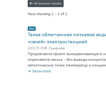
All browse results
Now showing
1 - 1 of 1
Item
Талая облегченная питьевая вод
«своей» электростанцией
(
2017
)
Л.Ф. Смирнов
Предлагается проект вымораживающего оп
опресняется насухо – без вывода концент
эвтектических точек (температур и конце
используют для производства талой облегч
Show more
концентрирования тяжелой воды в ректиф
использующая суточную и сезонную разнос