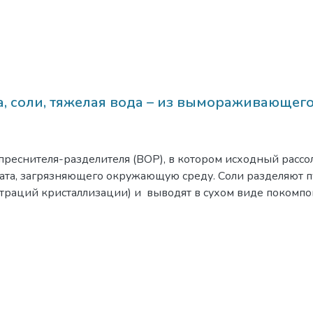
а, соли, тяжелая вода – из вымораживающег
реснителя-разделителя (ВОР), в котором исходный рассо
рата, загрязняющего окружающую среду. Соли разделяют 
нтраций кристаллизации) и выводят в сухом виде покомпо
енной от тяжелых изотопов водорода питьевой воды высок
икационной колонне. Электроэнергией ВОР обеспечивает 
ть температур природных тепловых источников (воздуха,