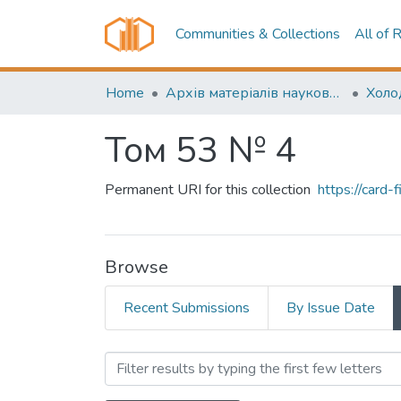
Communities & Collections
All of 
Home
Архів матеріалів науково-періодичні видання ОНТУ (ONUT periodicals achive)
Том 53 № 4
Permanent URI for this collection
https://card
Browse
Recent Submissions
By Issue Date
Browsing Том 53 № 4 by 