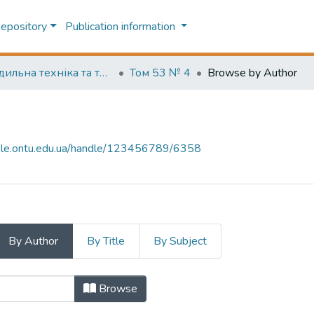
Repository
Publication information
Холодильна техніка та технологія (Refrigeration engineering and technology)
Том 53 № 4
Browse by Author
-file.ontu.edu.ua/handle/123456789/6358
By Author
By Title
By Subject
Author "Л.Ф. Смирнов"
Browse