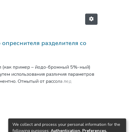
о опреснителя разделителя со
л (как пример – йодо-бромный 5%-ный)
путем использования различия параметров
нентно. Отмытый от рассола лед
ого качества и попутного
«своя» автономная электростанция,
 воды) и солнечную энергию.
We collect and process your personal information for the
following purposes:
Authentication, Preferences,